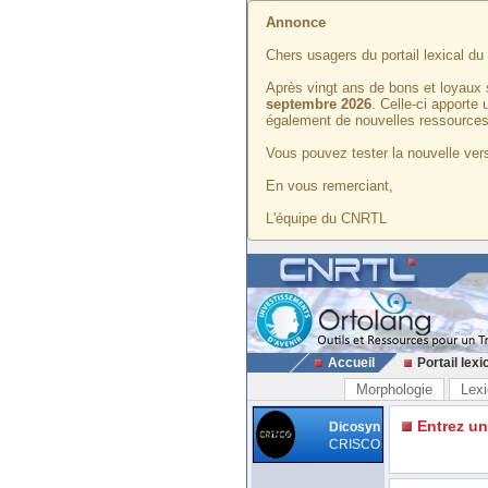
Annonce
Chers usagers du portail lexical d
Après vingt ans de bons et loyaux 
septembre 2026
. Celle-ci apporte
également de nouvelles ressources
Vous pouvez tester la nouvelle vers
En vous remerciant,
L'équipe du CNRTL
Accueil
Portail lexi
Morphologie
Lexi
Entrez u
Dicosyn
CRISCO