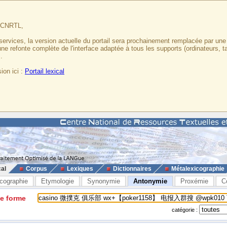
u CNRTL,
services, la version actuelle du portail sera prochainement remplacée par un
 une refonte complète de l'interface adaptée à tous les supports (ordinateurs, t
.
ion ici :
Portail lexical
cal
Corpus
Lexiques
Dictionnaires
Métalexicographie
cographie
Etymologie
Synonymie
Antonymie
Proxémie
C
ne forme
catégorie :