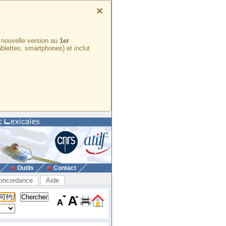
×
e nouvelle version au
1er
ablettes, smartphones) et inclut
Outils
Contact
oncordance
Aide