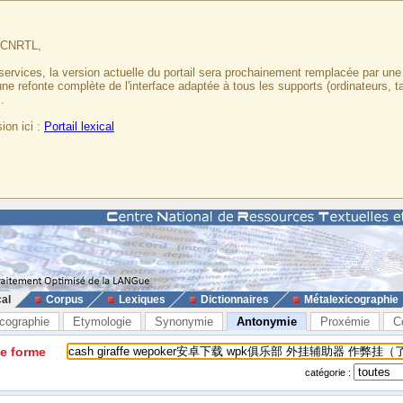
u CNRTL,
services, la version actuelle du portail sera prochainement remplacée par un
 une refonte complète de l'interface adaptée à tous les supports (ordinateurs, t
.
ion ici :
Portail lexical
cal
Corpus
Lexiques
Dictionnaires
Métalexicographie
cographie
Etymologie
Synonymie
Antonymie
Proxémie
C
ne forme
catégorie :