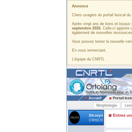
Annonce
Chers usagers du portail lexical d
Après vingt ans de bons et loyaux 
septembre 2026
. Celle-ci apporte
également de nouvelles ressources
Vous pouvez tester la nouvelle vers
En vous remerciant,
L'équipe du CNRTL
Accueil
Portail lexi
Morphologie
Lexi
Entrez u
Dicosyn
CRISCO