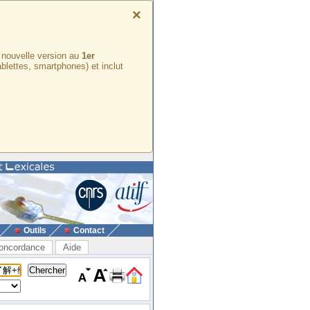
×
e nouvelle version au
1er
ablettes, smartphones) et inclut
Outils
Contact
oncordance
Aide