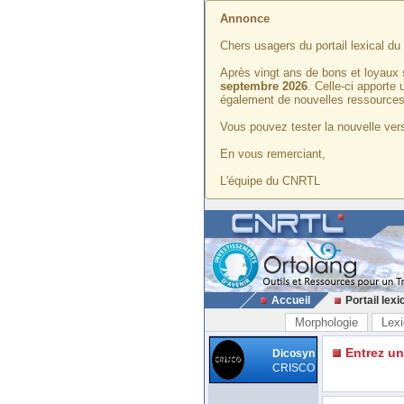
Annonce
Chers usagers du portail lexical d
Après vingt ans de bons et loyaux 
septembre 2026
. Celle-ci apporte
également de nouvelles ressources
Vous pouvez tester la nouvelle vers
En vous remerciant,
L'équipe du CNRTL
Accueil
Portail lexi
Morphologie
Lexi
Entrez u
Dicosyn
CRISCO