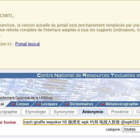
u CNRTL,
services, la version actuelle du portail sera prochainement remplacée par un
 une refonte complète de l'interface adaptée à tous les supports (ordinateurs, t
.
ion ici :
Portail lexical
cal
Corpus
Lexiques
Dictionnaires
Métalexicographie
cographie
Etymologie
Synonymie
Antonymie
Proxémie
C
ne forme
catégorie :