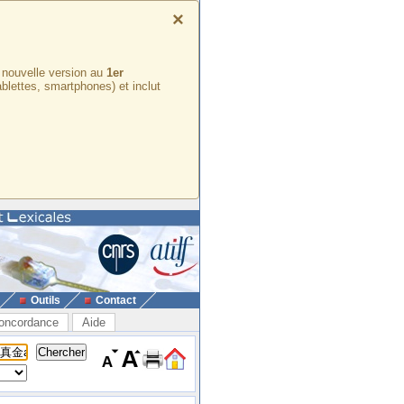
×
e nouvelle version au
1er
ablettes, smartphones) et inclut
Outils
Contact
oncordance
Aide