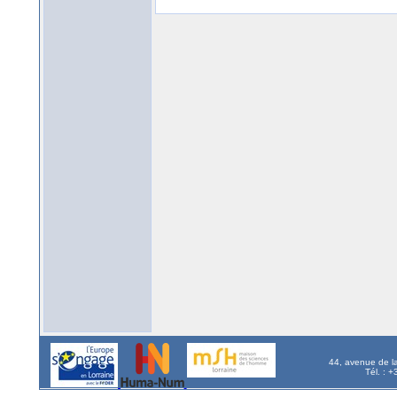
44, avenue de l
Tél. : 