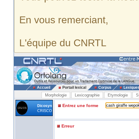
En vous remerciant,
L'équipe du CNRTL
Accueil
Portail lexical
Corpus
Lexique
Morphologie
Lexicographie
Etymologie
S
Entrez une forme
Dicosyn
CRISCO
Erreur