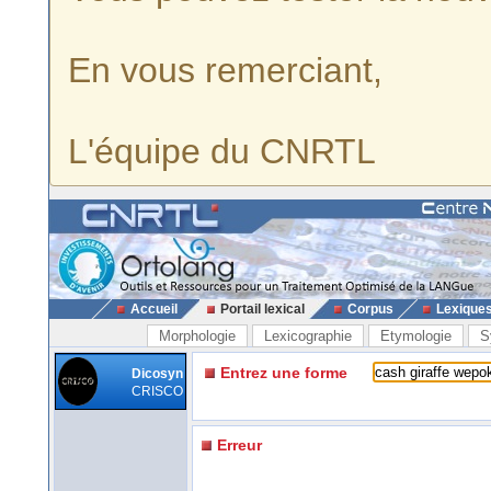
En vous remerciant,
L'équipe du CNRTL
Accueil
Portail lexical
Corpus
Lexique
Morphologie
Lexicographie
Etymologie
S
Entrez une forme
Dicosyn
CRISCO
Erreur