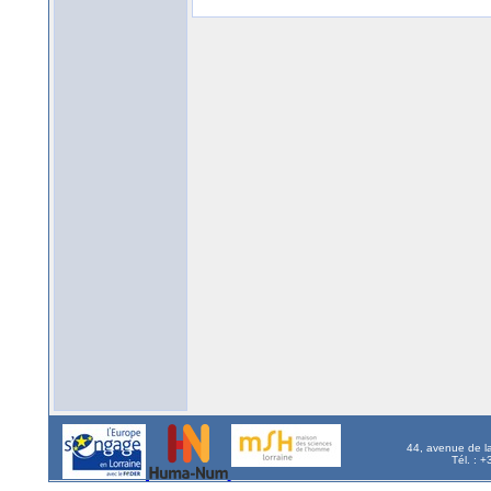
44, avenue de l
Tél. : 