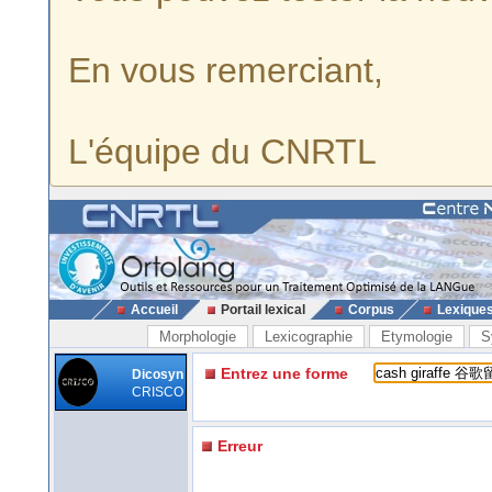
En vous remerciant,
L'équipe du CNRTL
Accueil
Portail lexical
Corpus
Lexique
Morphologie
Lexicographie
Etymologie
S
Entrez une forme
Dicosyn
CRISCO
Erreur