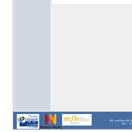
44, avenue de l
Tél. : 