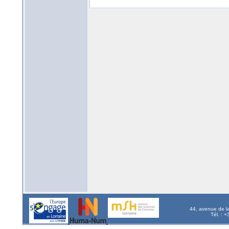
44, avenue de l
Tél. : 