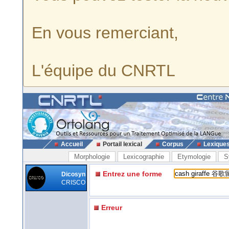
En vous remerciant,
L'équipe du CNRTL
Accueil
Portail lexical
Corpus
Lexique
Morphologie
Lexicographie
Etymologie
S
Entrez une forme
Dicosyn
CRISCO
Erreur