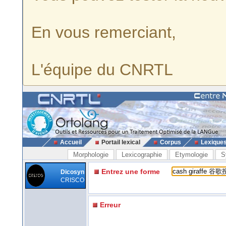
En vous remerciant,
L'équipe du CNRTL
Accueil
Portail lexical
Corpus
Lexique
Morphologie
Lexicographie
Etymologie
S
Entrez une forme
Dicosyn
CRISCO
Erreur