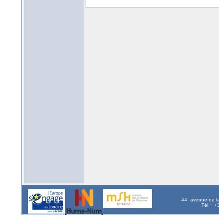
44, avenue de l
Tél. : 