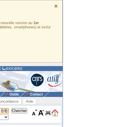
×
e nouvelle version au
1er
ablettes, smartphones) et inclut
Outils
Contact
oncordance
Aide