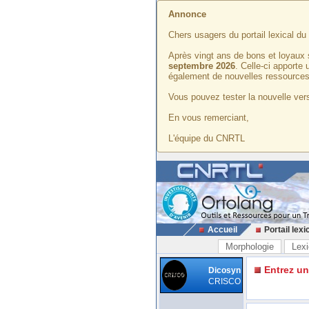
Annonce
Chers usagers du portail lexical d
Après vingt ans de bons et loyaux 
septembre 2026
. Celle-ci apporte
également de nouvelles ressources
Vous pouvez tester la nouvelle vers
En vous remerciant,
L'équipe du CNRTL
Accueil
Portail lexi
Morphologie
Lexi
Entrez u
Dicosyn
CRISCO