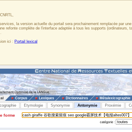
u CNRTL,
services, la version actuelle du portail sera prochainement remplacée par un
 une refonte complète de l'interface adaptée à tous les supports (ordinateurs, t
.
ion ici :
Portail lexical
cal
Corpus
Lexiques
Dictionnaires
Métalexicographie
cographie
Etymologie
Synonymie
Antonymie
Proxémie
C
ne forme
catégorie :