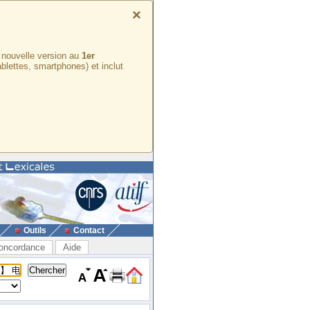
×
e nouvelle version au
1er
ablettes, smartphones) et inclut
Outils
Contact
oncordance
Aide