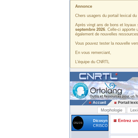
Annonce
Chers usagers du portail lexical d
Après vingt ans de bons et loyaux 
septembre 2026
. Celle-ci apporte
également de nouvelles ressources
Vous pouvez tester la nouvelle vers
En vous remerciant,
L'équipe du CNRTL
Accueil
Portail lexi
Morphologie
Lexi
Entrez u
Dicosyn
CRISCO