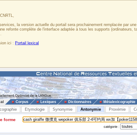
u CNRTL,
services, la version actuelle du portail sera prochainement remplacée par un
 une refonte complète de l'interface adaptée à tous les supports (ordinateurs, t
.
ion ici :
Portail lexical
cal
Corpus
Lexiques
Dictionnaires
Métalexicographie
cographie
Etymologie
Synonymie
Antonymie
Proxémie
C
ne forme
catégorie :