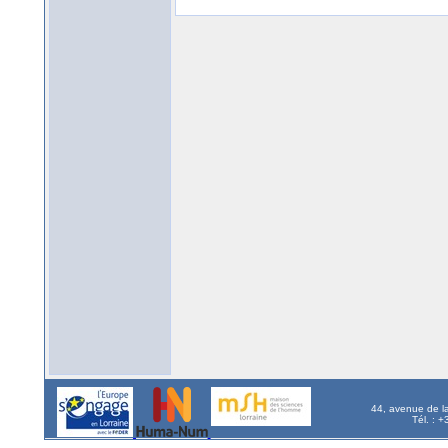
44, avenue de l
Tél. : 