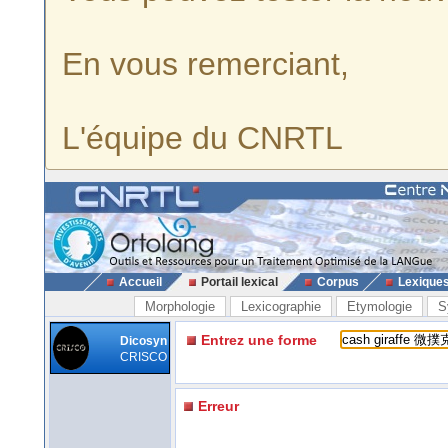
En vous remerciant,
L'équipe du CNRTL
Accueil
Portail lexical
Corpus
Lexique
Morphologie
Lexicographie
Etymologie
S
Entrez une forme
Dicosyn
CRISCO
Erreur