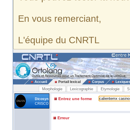
En vous remerciant,
L'équipe du CNRTL
Accueil
Portail lexical
Corpus
Lexique
Morphologie
Lexicographie
Etymologie
S
Entrez une forme
Dicosyn
CRISCO
Erreur