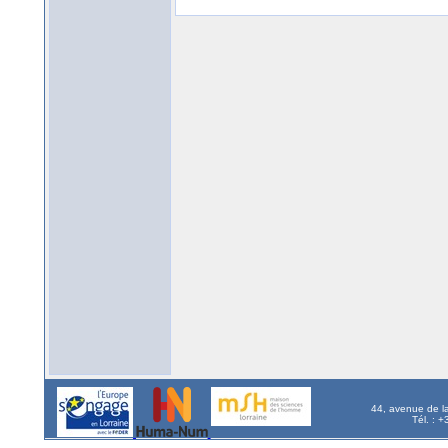
44, avenue de l
Tél. : 