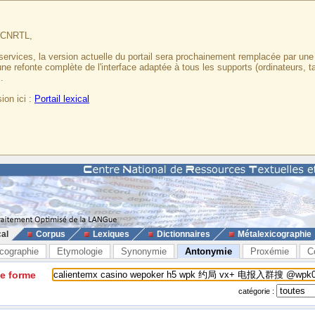
u CNRTL,
services, la version actuelle du portail sera prochainement remplacée par un
 une refonte complète de l'interface adaptée à tous les supports (ordinateurs, t
.
ion ici :
Portail lexical
cal
Corpus
Lexiques
Dictionnaires
Métalexicographie
cographie
Etymologie
Synonymie
Antonymie
Proxémie
C
ne forme
catégorie :