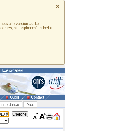
×
e nouvelle version au
1er
ablettes, smartphones) et inclut
Outils
Contact
oncordance
Aide