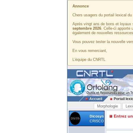
Annonce
Chers usagers du portail lexical d
Après vingt ans de bons et loyaux 
septembre 2026
. Celle-ci apporte
également de nouvelles ressources
Vous pouvez tester la nouvelle vers
En vous remerciant,
L'équipe du CNRTL
Accueil
Portail lexi
Morphologie
Lexi
Entrez u
Dicosyn
CRISCO