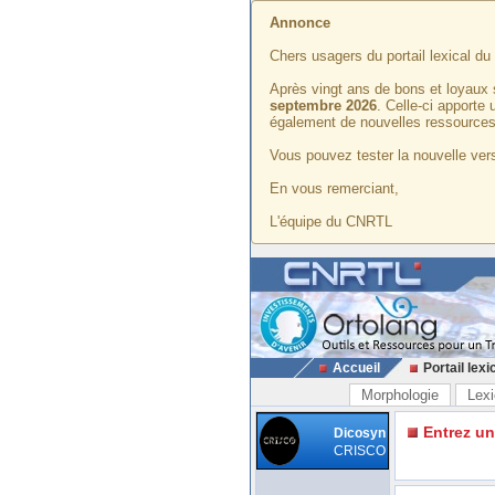
Annonce
Chers usagers du portail lexical d
Après vingt ans de bons et loyaux 
septembre 2026
. Celle-ci apporte
également de nouvelles ressources
Vous pouvez tester la nouvelle vers
En vous remerciant,
L'équipe du CNRTL
Accueil
Portail lexi
Morphologie
Lexi
Entrez u
Dicosyn
CRISCO