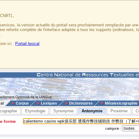
u CNRTL,
services, la version actuelle du portail sera prochainement remplacée par un
 une refonte complète de l'interface adaptée à tous les supports (ordinateurs, t
.
ion ici :
Portail lexical
cal
Corpus
Lexiques
Dictionnaires
Métalexicographie
cographie
Etymologie
Synonymie
Antonymie
Proxémie
C
ne forme
catégorie :