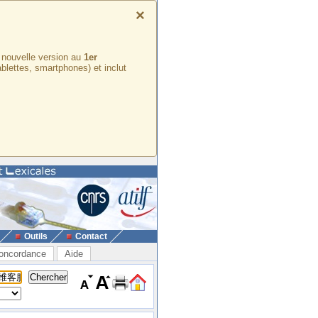
×
e nouvelle version au
1er
ablettes, smartphones) et inclut
Outils
Contact
oncordance
Aide