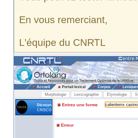
En vous remerciant,
L'équipe du CNRTL
Accueil
Portail lexical
Corpus
Lexique
Morphologie
Lexicographie
Etymologie
S
Entrez une forme
Dicosyn
CRISCO
Erreur