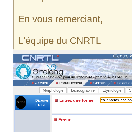
En vous remerciant,
L'équipe du CNRTL
Accueil
Portail lexical
Corpus
Lexique
Morphologie
Lexicographie
Etymologie
S
Entrez une forme
Dicosyn
CRISCO
Erreur