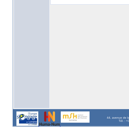
44, avenue de l
Tél. : 