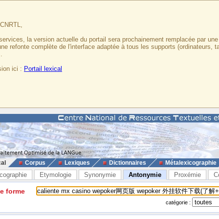
u CNRTL,
services, la version actuelle du portail sera prochainement remplacée par un
 une refonte complète de l'interface adaptée à tous les supports (ordinateurs, t
.
ion ici :
Portail lexical
cal
Corpus
Lexiques
Dictionnaires
Métalexicographie
cographie
Etymologie
Synonymie
Antonymie
Proxémie
C
ne forme
catégorie :