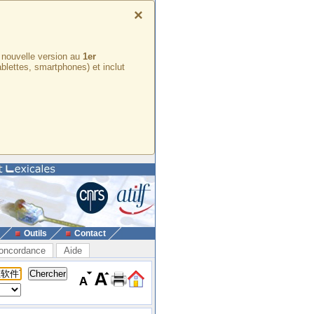
×
e nouvelle version au
1er
ablettes, smartphones) et inclut
Outils
Contact
oncordance
Aide