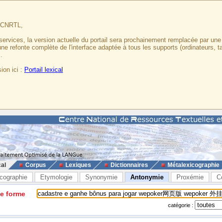
u CNRTL,
services, la version actuelle du portail sera prochainement remplacée par un
 une refonte complète de l'interface adaptée à tous les supports (ordinateurs, t
.
ion ici :
Portail lexical
cal
Corpus
Lexiques
Dictionnaires
Métalexicographie
cographie
Etymologie
Synonymie
Antonymie
Proxémie
C
ne forme
catégorie :