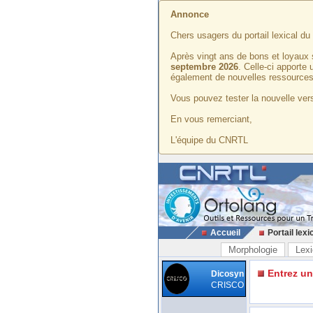
Annonce
Chers usagers du portail lexical d
Après vingt ans de bons et loyaux 
septembre 2026
. Celle-ci apporte
également de nouvelles ressources
Vous pouvez tester la nouvelle vers
En vous remerciant,
L'équipe du CNRTL
Accueil
Portail lexi
Morphologie
Lexi
Entrez u
Dicosyn
CRISCO