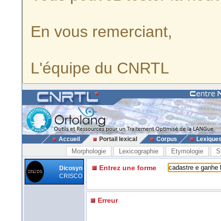
En vous remerciant,
L'équipe du CNRTL
Accueil
Portail lexical
Corpus
Lexique
Morphologie
Lexicographie
Etymologie
S
Entrez une forme
Dicosyn
CRISCO
Erreur