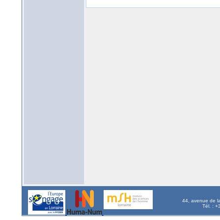
44, avenue de l
Tél. : 