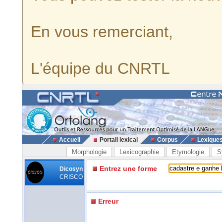
En vous remerciant,
L'équipe du CNRTL
Accueil
Portail lexical
Corpus
Lexique
Morphologie
Lexicographie
Etymologie
S
Entrez une forme
Dicosyn
CRISCO
Erreur