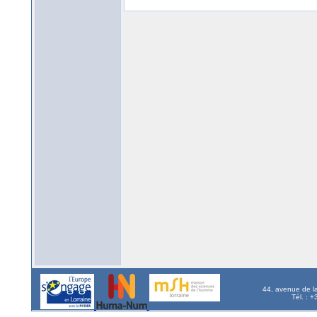
44, avenue de l
Tél. : 