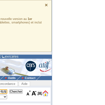
×
e nouvelle version au
1er
ablettes, smartphones) et inclut
Outils
Contact
oncordance
Aide