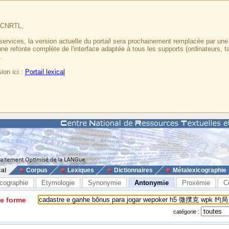
u CNRTL,
services, la version actuelle du portail sera prochainement remplacée par un
 une refonte complète de l'interface adaptée à tous les supports (ordinateurs, t
.
ion ici :
Portail lexical
cal
Corpus
Lexiques
Dictionnaires
Métalexicographie
cographie
Etymologie
Synonymie
Antonymie
Proxémie
C
ne forme
catégorie :