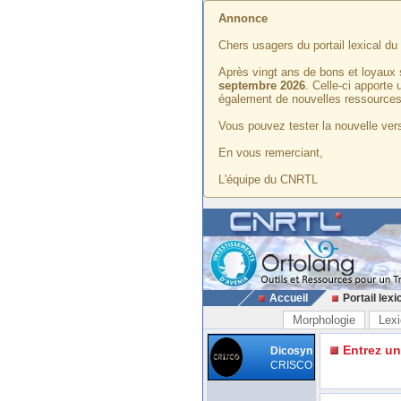
Annonce
Chers usagers du portail lexical d
Après vingt ans de bons et loyaux 
septembre 2026
. Celle-ci apporte
également de nouvelles ressources
Vous pouvez tester la nouvelle vers
En vous remerciant,
L'équipe du CNRTL
Accueil
Portail lexi
Morphologie
Lexi
Entrez u
Dicosyn
CRISCO