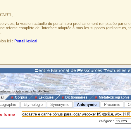
u CNRTL,
services, la version actuelle du portail sera prochainement remplacée par un
 une refonte complète de l'interface adaptée à tous les supports (ordinateurs, t
.
ion ici :
Portail lexical
cal
Corpus
Lexiques
Dictionnaires
Métalexicographie
cographie
Etymologie
Synonymie
Antonymie
Proxémie
C
ne forme
catégorie :