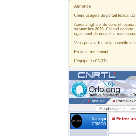
Annonce
Chers usagers du portail lexical d
Après vingt ans de bons et loyaux 
septembre 2026
. Celle-ci apporte
également de nouvelles ressources
Vous pouvez tester la nouvelle vers
En vous remerciant,
L'équipe du CNRTL
Accueil
Portail lexi
Morphologie
Lexi
Entrez u
Dicosyn
CRISCO