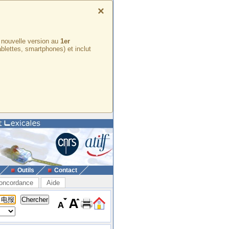
×
e nouvelle version au
1er
ablettes, smartphones) et inclut
Outils
Contact
oncordance
Aide