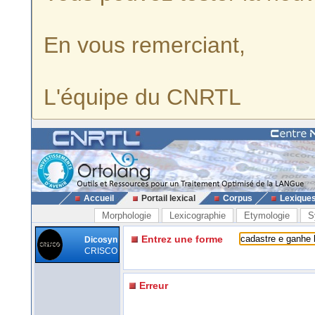
En vous remerciant,
L'équipe du CNRTL
Accueil
Portail lexical
Corpus
Lexique
Morphologie
Lexicographie
Etymologie
S
Entrez une forme
Dicosyn
CRISCO
Erreur