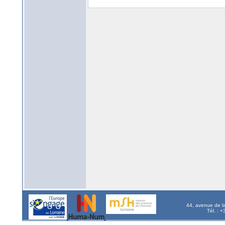
44, avenue de l
Tél. : 