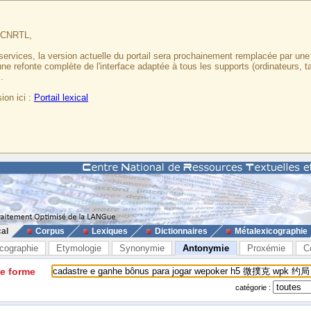
u CNRTL,
services, la version actuelle du portail sera prochainement remplacée par un
 une refonte complète de l'interface adaptée à tous les supports (ordinateurs, t
.
ion ici :
Portail lexical
cal
Corpus
Lexiques
Dictionnaires
Métalexicographie
cographie
Etymologie
Synonymie
Antonymie
Proxémie
C
ne forme
catégorie :