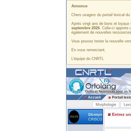
Annonce
Chers usagers du portail lexical d
Après vingt ans de bons et loyaux 
septembre 2026
. Celle-ci apporte
également de nouvelles ressources
Vous pouvez tester la nouvelle vers
En vous remerciant,
L'équipe du CNRTL
Accueil
Portail lexi
Morphologie
Lexi
Entrez u
Dicosyn
CRISCO