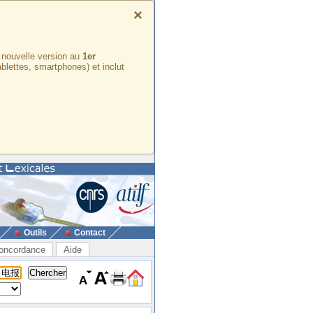
×
e nouvelle version au
1er
ablettes, smartphones) et inclut
Outils
Contact
oncordance
Aide