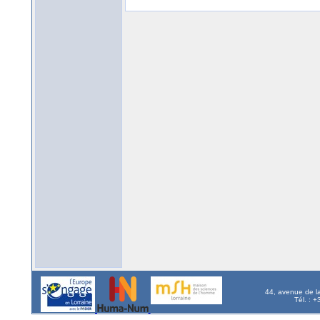
44, avenue de l
Tél. : 