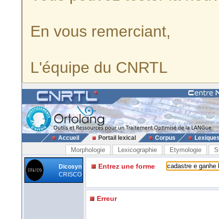
En vous remerciant,
L'équipe du CNRTL
Accueil
Portail lexical
Corpus
Lexique
Morphologie
Lexicographie
Etymologie
S
Entrez une forme
Dicosyn
CRISCO
Erreur