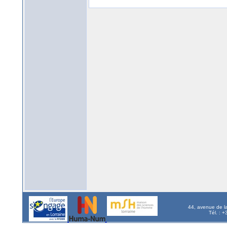
44, avenue de l
Tél. : 