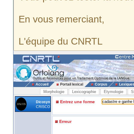
En vous remerciant,
L'équipe du CNRTL
Accueil
Portail lexical
Corpus
Lexique
Morphologie
Lexicographie
Etymologie
S
Entrez une forme
Dicosyn
CRISCO
Erreur