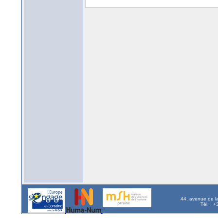
44, avenue de l
Tél. : 