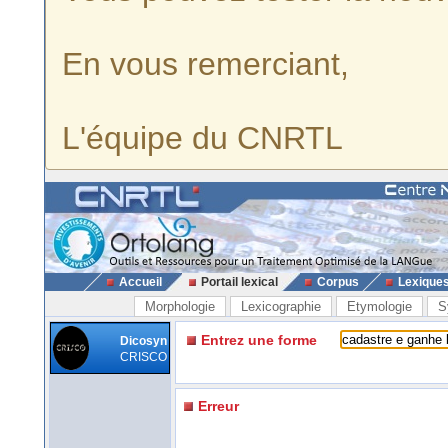
En vous remerciant,
L'équipe du CNRTL
Accueil
Portail lexical
Corpus
Lexique
Morphologie
Lexicographie
Etymologie
S
Entrez une forme
Dicosyn
CRISCO
Erreur