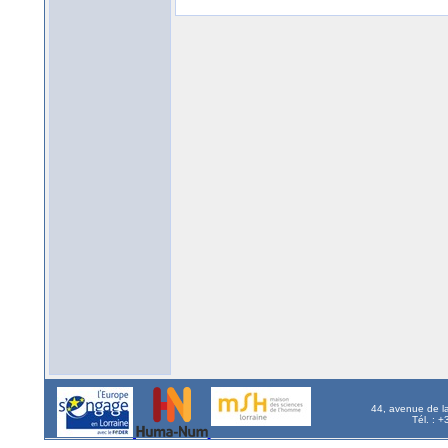
44, avenue de l
Tél. : 