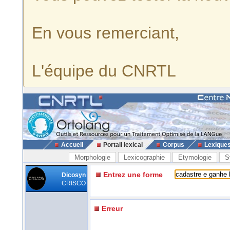
En vous remerciant,
L'équipe du CNRTL
Accueil
Portail lexical
Corpus
Lexique
Morphologie
Lexicographie
Etymologie
S
Entrez une forme
Dicosyn
CRISCO
Erreur