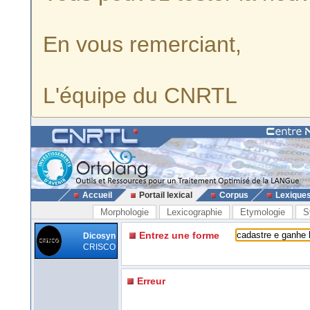
En vous remerciant,
L'équipe du CNRTL
Accueil
Portail lexical
Corpus
Lexique
Morphologie
Lexicographie
Etymologie
S
Entrez une forme
Dicosyn
CRISCO
Erreur