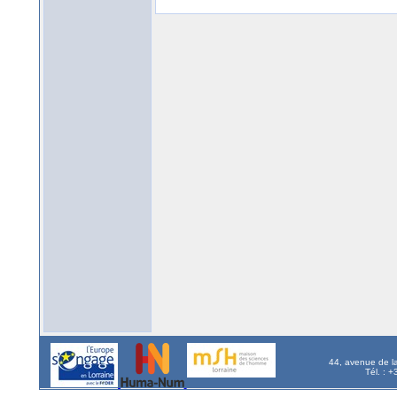
44, avenue de l
Tél. : 