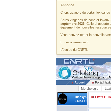
Annonce
Chers usagers du portail lexical d
Après vingt ans de bons et loyaux 
septembre 2026
. Celle-ci apporte
également de nouvelles ressources
Vous pouvez tester la nouvelle vers
En vous remerciant,
L'équipe du CNRTL
Accueil
Portail lexi
Morphologie
Lexi
Entrez u
Dicosyn
CRISCO