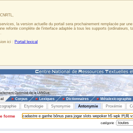
u CNRTL,
services, la version actuelle du portail sera prochainement remplacée par un
 une refonte complète de l'interface adaptée à tous les supports (ordinateurs, t
.
ion ici :
Portail lexical
cal
Corpus
Lexiques
Dictionnaires
Métalexicographie
cographie
Etymologie
Synonymie
Antonymie
Proxémie
C
ne forme
catégorie :