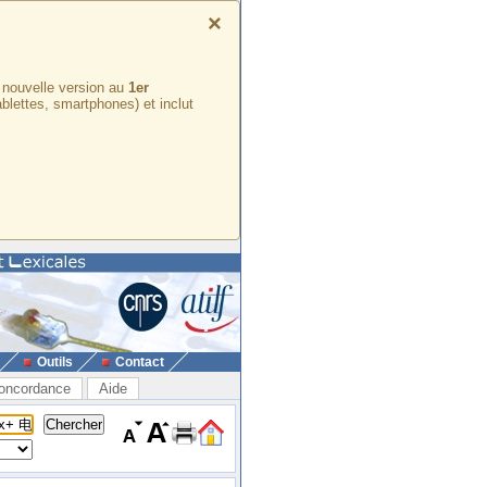
×
e nouvelle version au
1er
ablettes, smartphones) et inclut
Outils
Contact
oncordance
Aide