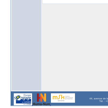
44, avenue de l
Tél. : 