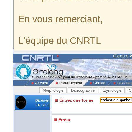
En vous remerciant,
L'équipe du CNRTL
Accueil
Portail lexical
Corpus
Lexique
Morphologie
Lexicographie
Etymologie
S
Entrez une forme
Dicosyn
CRISCO
Erreur