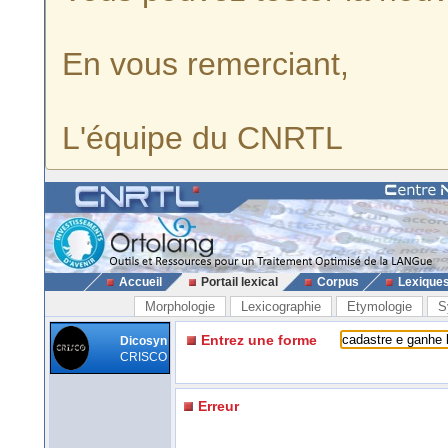
En vous remerciant,
L'équipe du CNRTL
Accueil
Portail lexical
Corpus
Lexique
Morphologie
Lexicographie
Etymologie
S
Entrez une forme
Dicosyn
CRISCO
Erreur