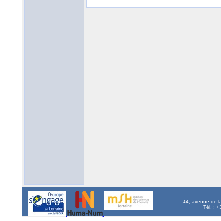
44, avenue de l
Tél. : 