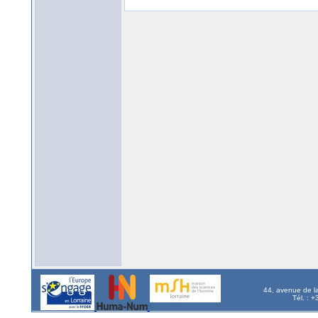
44, avenue de l
Tél. : 