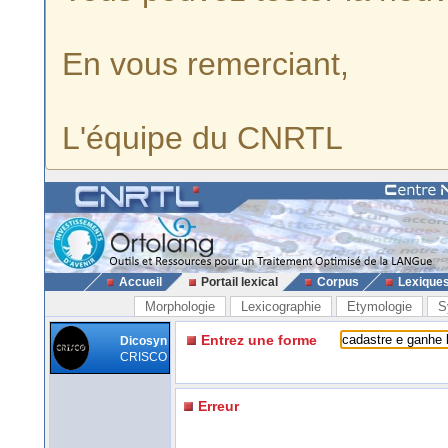
En vous remerciant,
L'équipe du CNRTL
Accueil
Portail lexical
Corpus
Lexique
Morphologie
Lexicographie
Etymologie
S
Entrez une forme
Dicosyn
CRISCO
Erreur