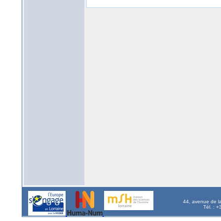
44, avenue de l
Tél. : 