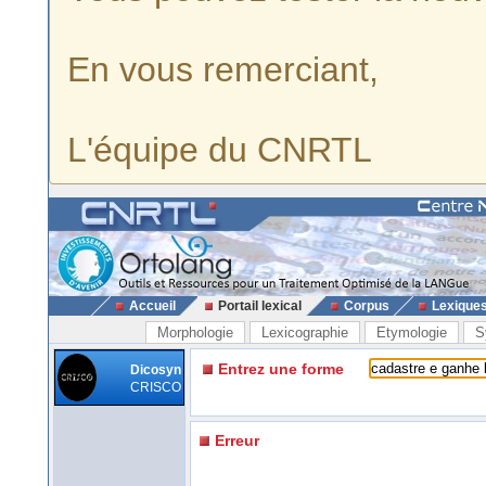
En vous remerciant,
L'équipe du CNRTL
Accueil
Portail lexical
Corpus
Lexique
Morphologie
Lexicographie
Etymologie
S
Entrez une forme
Dicosyn
CRISCO
Erreur