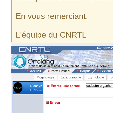
En vous remerciant,
L'équipe du CNRTL
Accueil
Portail lexical
Corpus
Lexique
Morphologie
Lexicographie
Etymologie
S
Entrez une forme
Dicosyn
CRISCO
Erreur