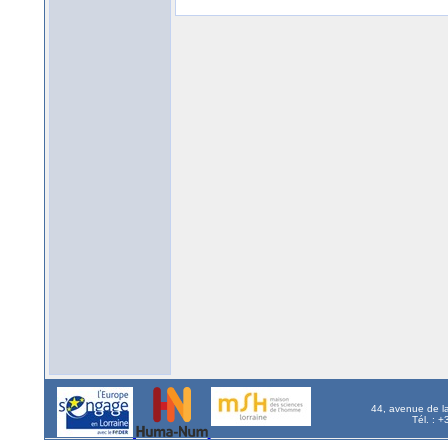
44, avenue de l
Tél. : 