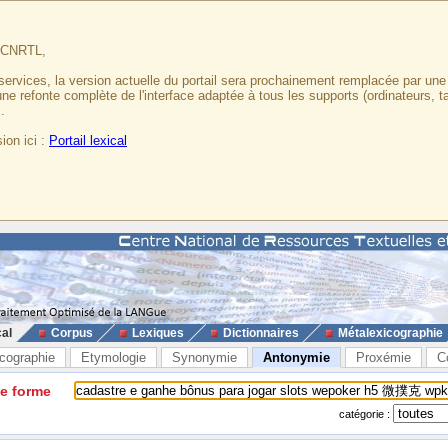
u CNRTL,
services, la version actuelle du portail sera prochainement remplacée par un
 une refonte complète de l'interface adaptée à tous les supports (ordinateurs, t
.
ion ici :
Portail lexical
cal
Corpus
Lexiques
Dictionnaires
Métalexicographie
cographie
Etymologie
Synonymie
Antonymie
Proxémie
C
ne forme
catégorie :