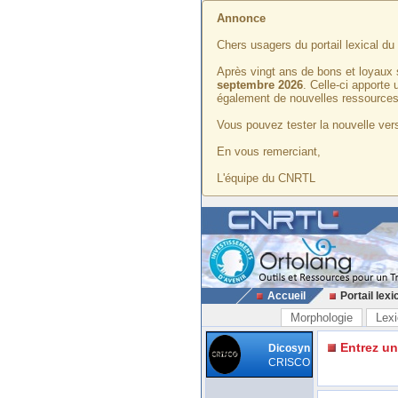
Annonce
Chers usagers du portail lexical d
Après vingt ans de bons et loyaux 
septembre 2026
. Celle-ci apporte
également de nouvelles ressources
Vous pouvez tester la nouvelle vers
En vous remerciant,
L'équipe du CNRTL
Accueil
Portail lexi
Morphologie
Lexi
Entrez u
Dicosyn
CRISCO