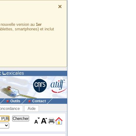
×
e nouvelle version au
1er
ablettes, smartphones) et inclut
Outils
Contact
oncordance
Aide