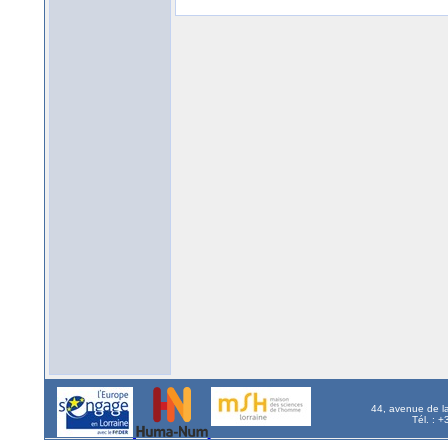
44, avenue de l
Tél. : 