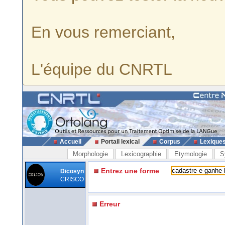
En vous remerciant,
L'équipe du CNRTL
Accueil
Portail lexical
Corpus
Lexique
Morphologie
Lexicographie
Etymologie
S
Entrez une forme
Dicosyn
CRISCO
Erreur