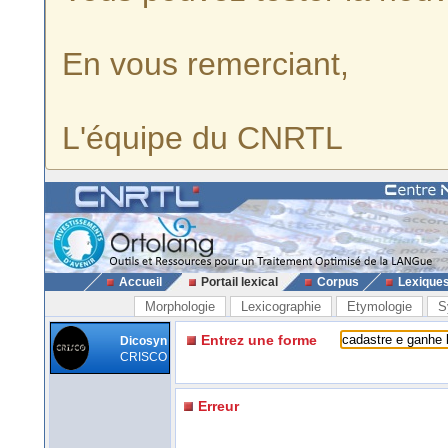
En vous remerciant,
L'équipe du CNRTL
Accueil
Portail lexical
Corpus
Lexique
Morphologie
Lexicographie
Etymologie
S
Entrez une forme
Dicosyn
CRISCO
Erreur