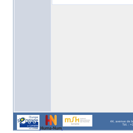
44, avenue de l
Tél. : 