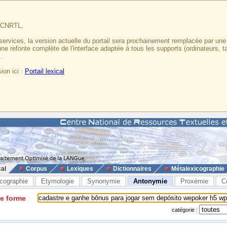
u CNRTL,
services, la version actuelle du portail sera prochainement remplacée par un
 une refonte complète de l'interface adaptée à tous les supports (ordinateurs, t
.
ion ici :
Portail lexical
cal
Corpus
Lexiques
Dictionnaires
Métalexicographie
cographie
Etymologie
Synonymie
Antonymie
Proxémie
C
ne forme
catégorie :