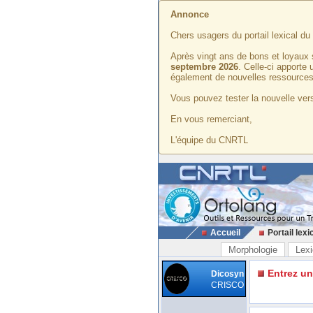
Annonce
Chers usagers du portail lexical d
Après vingt ans de bons et loyaux 
septembre 2026
. Celle-ci apporte
également de nouvelles ressources
Vous pouvez tester la nouvelle vers
En vous remerciant,
L'équipe du CNRTL
Accueil
Portail lexi
Morphologie
Lexi
Entrez u
Dicosyn
CRISCO