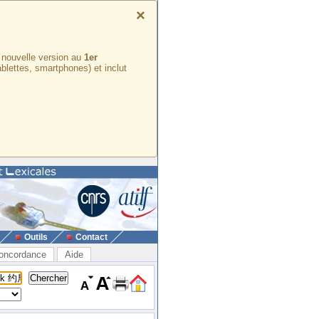
×
e nouvelle version au
1er
ablettes, smartphones) et inclut
Outils
Contact
oncordance
Aide