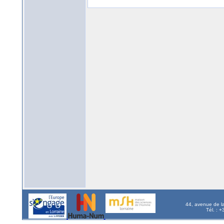
44, avenue de l
Tél. : 