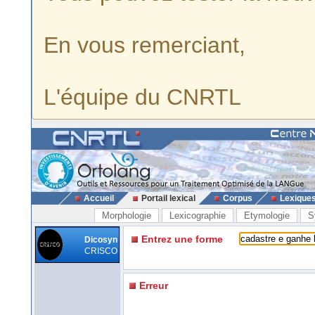
En vous remerciant,
L'équipe du CNRTL
Accueil
Portail lexical
Corpus
Lexique
Morphologie
Lexicographie
Etymologie
S
Entrez une forme
Dicosyn
CRISCO
Erreur