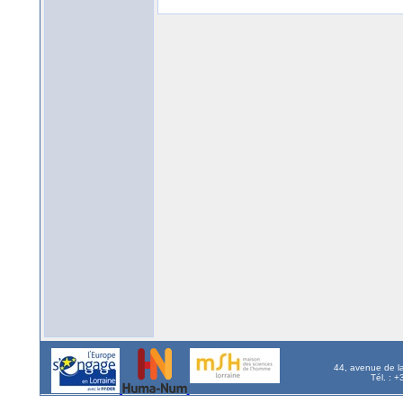
44, avenue de l
Tél. : 