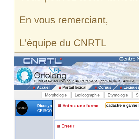
En vous remerciant,
L'équipe du CNRTL
Accueil
Portail lexical
Corpus
Lexique
Morphologie
Lexicographie
Etymologie
S
Entrez une forme
Dicosyn
CRISCO
Erreur