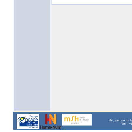
44, avenue de l
Tél. : 