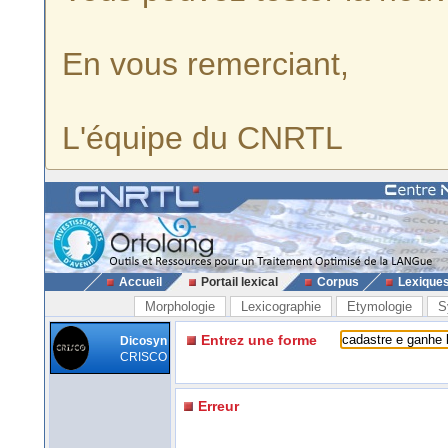
En vous remerciant,
L'équipe du CNRTL
Accueil
Portail lexical
Corpus
Lexique
Morphologie
Lexicographie
Etymologie
S
Entrez une forme
Dicosyn
CRISCO
Erreur