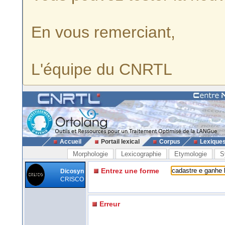
En vous remerciant,
L'équipe du CNRTL
Accueil
Portail lexical
Corpus
Lexique
Morphologie
Lexicographie
Etymologie
S
Entrez une forme
Dicosyn
CRISCO
Erreur