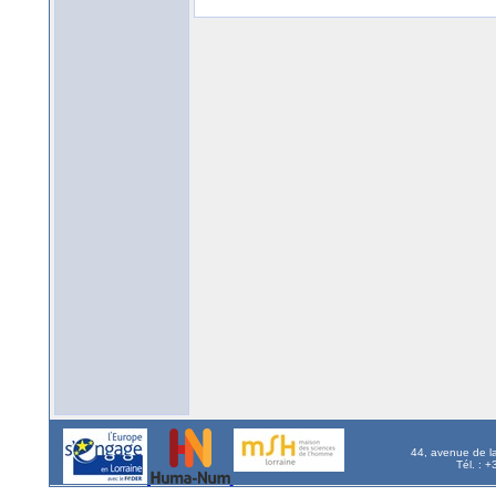
44, avenue de l
Tél. : 