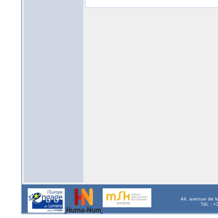
44, avenue de l
Tél. : 