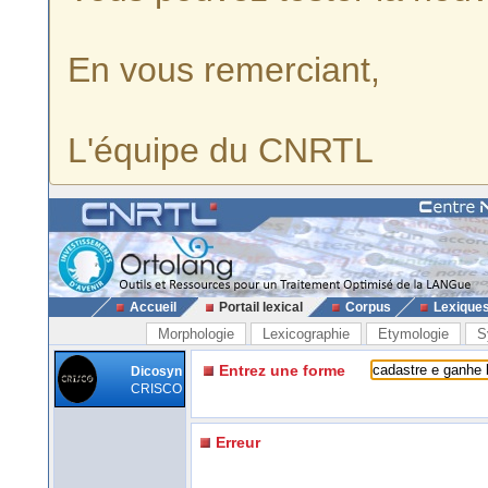
En vous remerciant,
L'équipe du CNRTL
Accueil
Portail lexical
Corpus
Lexique
Morphologie
Lexicographie
Etymologie
S
Entrez une forme
Dicosyn
CRISCO
Erreur