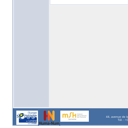
44, avenue de l
Tél. : 