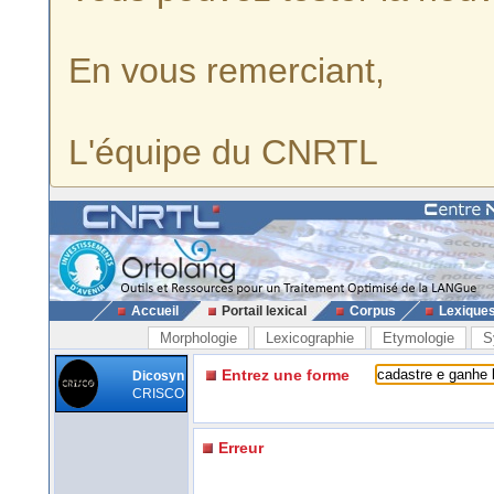
En vous remerciant,
L'équipe du CNRTL
Accueil
Portail lexical
Corpus
Lexique
Morphologie
Lexicographie
Etymologie
S
Entrez une forme
Dicosyn
CRISCO
Erreur