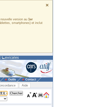
×
e nouvelle version au
1er
ablettes, smartphones) et inclut
Outils
Contact
oncordance
Aide