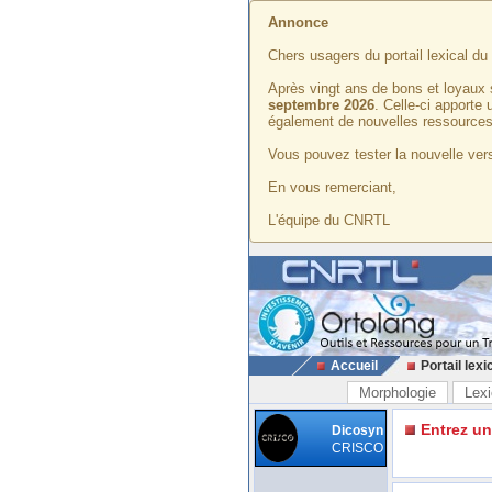
Annonce
Chers usagers du portail lexical d
Après vingt ans de bons et loyaux 
septembre 2026
. Celle-ci apporte
également de nouvelles ressources
Vous pouvez tester la nouvelle vers
En vous remerciant,
L'équipe du CNRTL
Accueil
Portail lexi
Morphologie
Lexi
Entrez u
Dicosyn
CRISCO