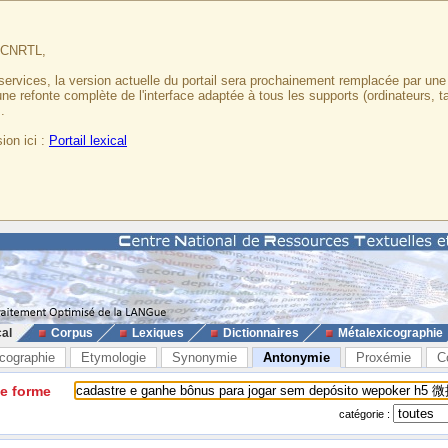
u CNRTL,
services, la version actuelle du portail sera prochainement remplacée par un
 une refonte complète de l'interface adaptée à tous les supports (ordinateurs, t
.
ion ici :
Portail lexical
cal
Corpus
Lexiques
Dictionnaires
Métalexicographie
cographie
Etymologie
Synonymie
Antonymie
Proxémie
C
ne forme
catégorie :