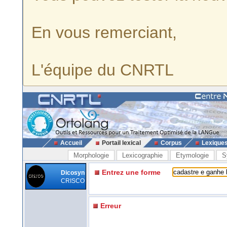
En vous remerciant,
L'équipe du CNRTL
Accueil
Portail lexical
Corpus
Lexique
Morphologie
Lexicographie
Etymologie
S
Entrez une forme
Dicosyn
CRISCO
Erreur