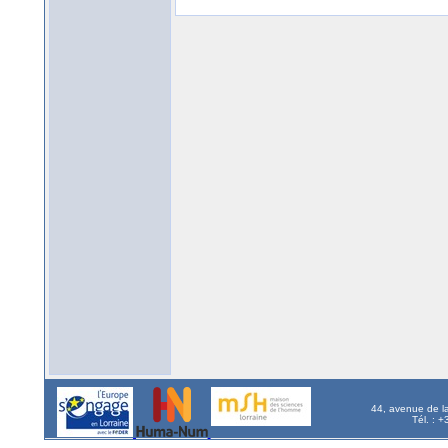
44, avenue de l
Tél. : 