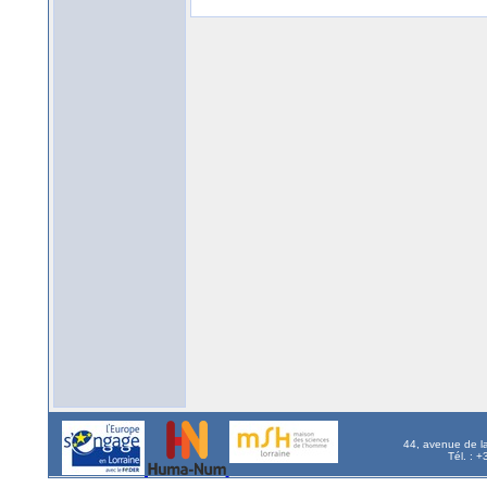
44, avenue de l
Tél. : 