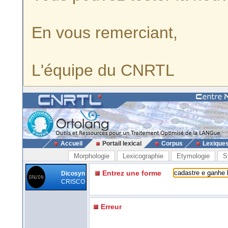
En vous remerciant,
L'équipe du CNRTL
Accueil
Portail lexical
Corpus
Lexique
Morphologie
Lexicographie
Etymologie
S
Entrez une forme
Dicosyn
CRISCO
Erreur