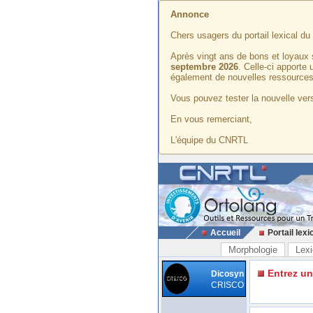
Annonce
Chers usagers du portail lexical d
Après vingt ans de bons et loyaux 
septembre 2026
. Celle-ci apporte
également de nouvelles ressources
Vous pouvez tester la nouvelle vers
En vous remerciant,
L'équipe du CNRTL
Accueil
Portail lexi
Morphologie
Lexi
Entrez u
Dicosyn
CRISCO