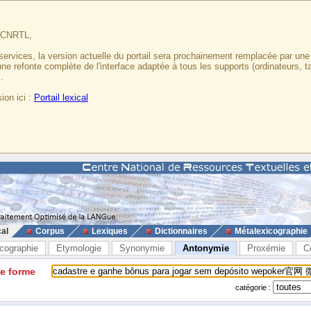
u CNRTL,
services, la version actuelle du portail sera prochainement remplacée par un
 une refonte complète de l'interface adaptée à tous les supports (ordinateurs, t
.
ion ici :
Portail lexical
cal
Corpus
Lexiques
Dictionnaires
Métalexicographie
cographie
Etymologie
Synonymie
Antonymie
Proxémie
C
ne forme
catégorie :