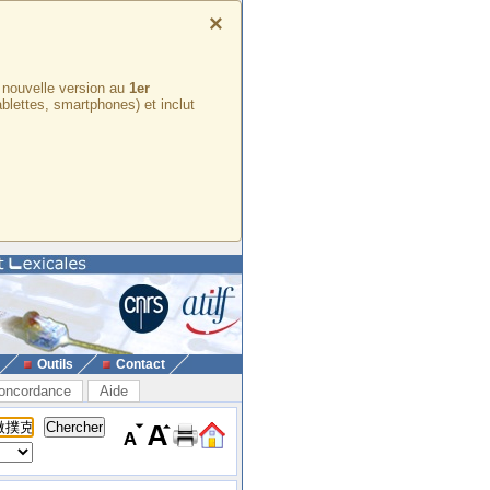
×
e nouvelle version au
1er
ablettes, smartphones) et inclut
Outils
Contact
oncordance
Aide