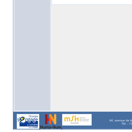
44, avenue de l
Tél. : 