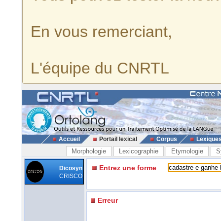
En vous remerciant,
L'équipe du CNRTL
Accueil
Portail lexical
Corpus
Lexique
Morphologie
Lexicographie
Etymologie
S
Entrez une forme
Dicosyn
CRISCO
Erreur